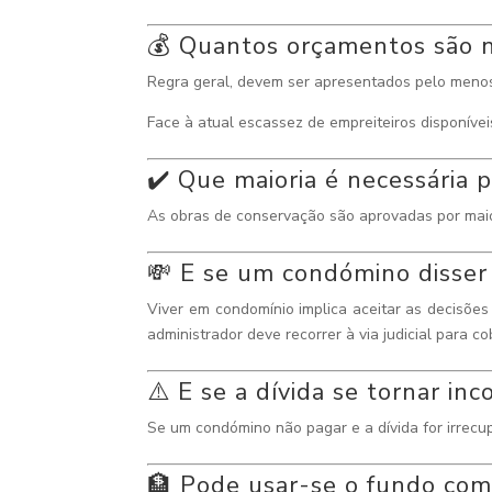
💰 Quantos orçamentos são n
Regra geral, devem ser apresentados pelo menos
Face à atual escassez de empreiteiros disponívei
✔️ Que maioria é necessária 
As obras de conservação são aprovadas por maio
💸 E se um condómino disser
Viver em condomínio implica aceitar as decisões
administrador deve recorrer à via judicial para co
⚠️ E se a dívida se tornar inc
Se um condómino não pagar e a dívida for irrecup
🏦 Pode usar-se o fundo co