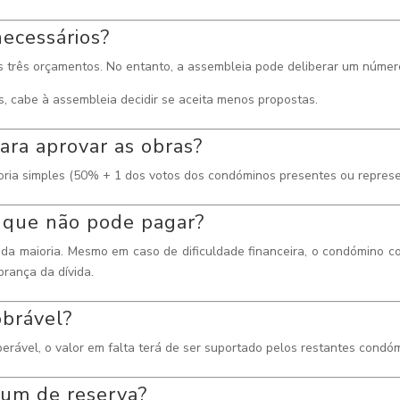
ecessários?
 três orçamentos. No entanto, a assembleia pode deliberar um número
s, cabe à assembleia decidir se aceita menos propostas.
para aprovar as obras?
ria simples (50% + 1 dos votos dos condóminos presentes ou represe
 que não pode pagar?
 da maioria. Mesmo em caso de dificuldade financeira, o condómino c
brança da dívida.
obrável?
erável, o valor em falta terá de ser suportado pelos restantes condó
mum de reserva?