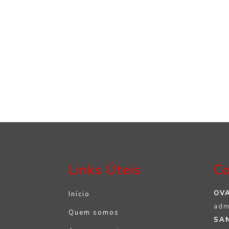
Links Úteis
Co
OVA
Início
adm
Quem somos
SAN