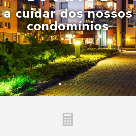
a cuidar dos nossos
condomínios
